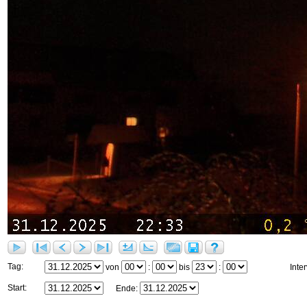
Tag:
von
:
bis
:
Inter
Start:
Ende: