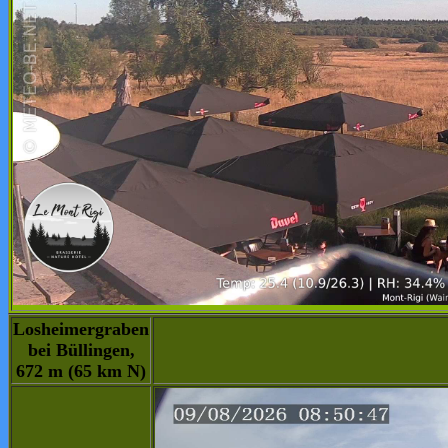
Losheimergraben
bei Büllingen,
672 m (65 km N)