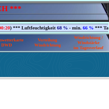
H ***
Windrichtung /
nwetterkarte
Verteilung
Windstärke
DWD
Windrichtung
im Tagesverlauf