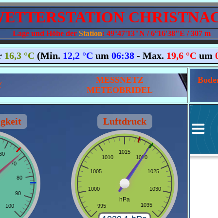
WETTERSTATION CHRISTNAC
Lage und Höhe der
Station
: 49°47'13"N / 6°16'38"E / 307 m
MESSNETZ
Bode
Y
METEOBRIDEL
gkeit
Luftdruck