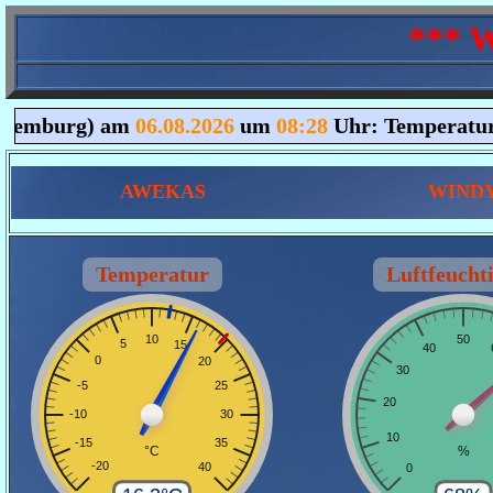
*** 
AWEKAS
WIND
Temperatur
Luftfeuchti