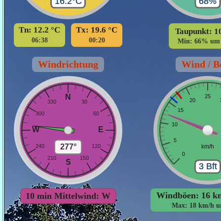
Tn: 12.2 °C
Tx: 19.6 °C
Taupunkt: 1
06:38
00:20
Min: 66% um 
Windrichtung
Wind / B
Windböen: 16 km
10 min Mittelwind: W
Max: 18 km/h u