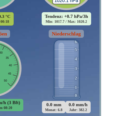
Tendenz: +0.7 hPa/3h
0.3 °C
00:18
Min: 1017.7 / Max: 1020.2
öen
Niederschlag
6
5
4
3
2
1
0
/h (3 Bft)
0.0 mm
0.0 mm/h
m 08:20
Monat: 6.8
Jahr: 382.2